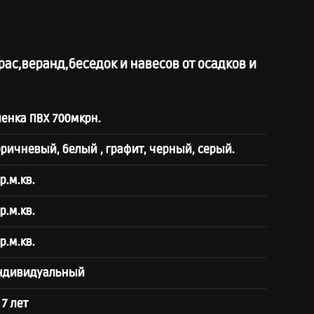
ас,веранд,беседок и навесов от осадков и
енка ПВХ 700мкрн.
ричневый, белый , графит, черный, серый.
р.м.кв.
р.м.кв.
р.м.кв.
ндивидуальный
 7 лет