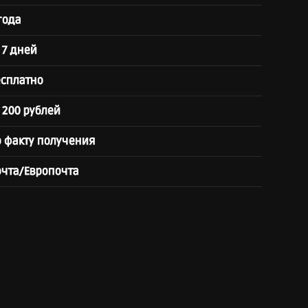
года
 7 дней
есплатно
 200 рублей
о факту получения
очта/Европочта